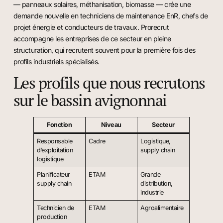
— panneaux solaires, méthanisation, biomasse — crée une
demande nouvelle en techniciens de maintenance EnR, chefs de
projet énergie et conducteurs de travaux. Prorecrut
accompagne les entreprises de ce secteur en pleine
structuration, qui recrutent souvent pour la première fois des
profils industriels spécialisés.
Les profils que nous recrutons
sur le bassin avignonnai
Fonction
Niveau
Secteur
Responsable
Cadre
Logistique,
d’exploitation
supply chain
logistique
Planificateur
ETAM
Grande
supply chain
distribution,
industrie
Technicien de
ETAM
Agroalimentaire
production