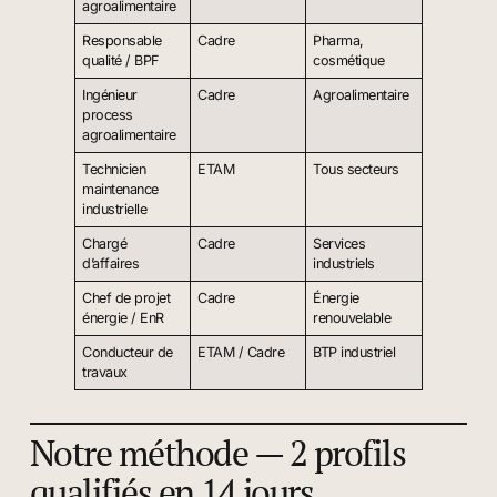
agroalimentaire
Responsable
Cadre
Pharma,
qualité / BPF
cosmétique
Ingénieur
Cadre
Agroalimentaire
process
agroalimentaire
Technicien
ETAM
Tous secteurs
maintenance
industrielle
Chargé
Cadre
Services
d’affaires
industriels
Chef de projet
Cadre
Énergie
énergie / EnR
renouvelable
Conducteur de
ETAM / Cadre
BTP industriel
travaux
Notre méthode — 2 profils
qualifiés en 14 jours