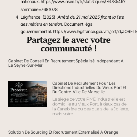
nationaux.
https://www.insee.fr/fr/statistiques/7678546?
sommaire=7681078
Légifrance. (2025).
Arrêté du 21 mai 2025 fixant la liste
des métiers en tension
. Document légal
gouvernemental.
https://www.legifrance.gouv.fr/jorf/id/JO
Partagez le avec votre
communauté !
Cabinet De Conseil En Recrutement Spécialisé Indépendant À
La Seyne-Sur-Mer
Cabinet De Recrutement Pour Les
Directions Industrielles Du Vieux Port Et
Du Centre-Ville De Marseille
Le siège de votre PME industrielle est
domicilié au Vieux Port, à deux pas de
la Canebière ou des quais de la Joliette,
mais votre
Solution De Sourcing Et Recrutement Externalisé À Orange