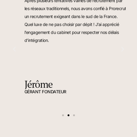
Après plusieurs tentatives vaines de recrutement par
N
les réseaux traditionnels, nous avons confié à Prorecrut
c
.
un recrutement exigeant dans le sud de la France.
a
Quel luxe de ne pas choisir par dépit ! J’ai apprécié
l
l’engagement du cabinet pour respecter nos délais
m
d’intégration.
c
p
Jérôme
GÉRANT FONDATEUR