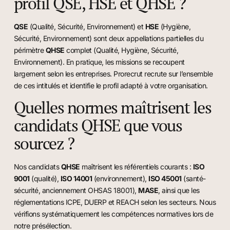
profil QSE, HSE et QHSE ?
QSE
(Qualité, Sécurité, Environnement) et
HSE
(Hygiène,
Sécurité, Environnement) sont deux appellations partielles du
périmètre
QHSE
complet (Qualité, Hygiène, Sécurité,
Environnement). En pratique, les missions se recoupent
largement selon les entreprises. Prorecrut recrute sur l’ensemble
de ces intitulés et identifie le profil adapté à votre organisation.
Quelles normes maîtrisent les
candidats QHSE que vous
sourcez ?
Nos candidats
QHSE
maîtrisent les référentiels courants :
ISO
9001
(qualité),
ISO 14001
(environnement),
ISO 45001
(santé-
sécurité, anciennement OHSAS 18001),
MASE
, ainsi que les
réglementations ICPE, DUERP et REACH selon les secteurs. Nous
vérifions systématiquement les compétences normatives lors de
notre présélection.