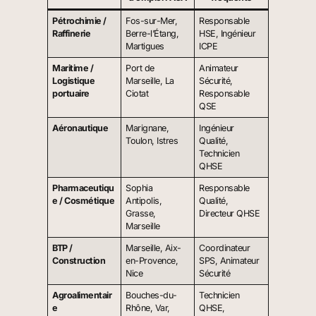
Pétrochimie /
Fos-sur-Mer,
Responsable
Raffinerie
Berre-l’Étang,
HSE, Ingénieur
Martigues
ICPE
Maritime /
Port de
Animateur
Logistique
Marseille, La
Sécurité,
portuaire
Ciotat
Responsable
QSE
Aéronautique
Marignane,
Ingénieur
Toulon, Istres
Qualité,
Technicien
QHSE
Pharmaceutiqu
Sophia
Responsable
e / Cosmétique
Antipolis,
Qualité,
Grasse,
Directeur QHSE
Marseille
BTP /
Marseille, Aix-
Coordinateur
Construction
en-Provence,
SPS, Animateur
Nice
Sécurité
Agroalimentair
Bouches-du-
Technicien
e
Rhône, Var,
QHSE,