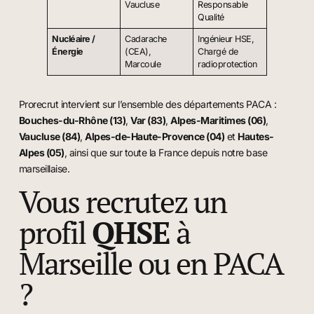
Vaucluse
Responsable
Qualité
Nucléaire /
Cadarache
Ingénieur HSE,
Énergie
(CEA),
Chargé de
Marcoule
radioprotection
Prorecrut intervient sur l’ensemble des départements PACA :
Bouches-du-Rhône (13)
,
Var (83)
,
Alpes-Maritimes (06)
,
Vaucluse (84)
,
Alpes-de-Haute-Provence (04)
et
Hautes-
Alpes (05)
, ainsi que sur toute la France depuis notre base
marseillaise.
Vous recrutez un
profil
QHSE
à
Marseille ou en PACA
?