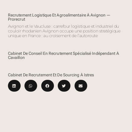
Recrutement Logistique Et Agroalimentaire À Avignon —
Prorecrut
Avignon et le Vaucluse : carrefour logistique et industriel du
couloir rhodanien Avignon occupe une position stratégique
unique en France : au croisement de l’autoroute
Cabinet De Conseil En Recrutement Spécialisé Indépendant À
Cavaillon
Cabinet De Recrutement Et De Sourcing À Istres