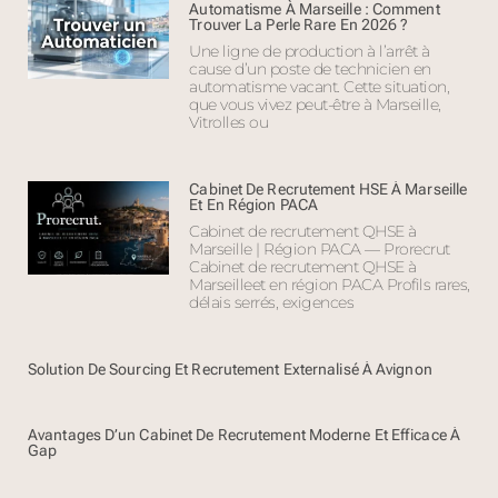
Automatisme À Marseille : Comment
Trouver La Perle Rare En 2026 ?
Une ligne de production à l’arrêt à
cause d’un poste de technicien en
automatisme vacant. Cette situation,
que vous vivez peut-être à Marseille,
Vitrolles ou
Cabinet De Recrutement HSE À Marseille
Et En Région PACA
Cabinet de recrutement QHSE à
Marseille | Région PACA — Prorecrut
Cabinet de recrutement QHSE à
Marseilleet en région PACA Profils rares,
délais serrés, exigences
Solution De Sourcing Et Recrutement Externalisé À Avignon
Avantages D’un Cabinet De Recrutement Moderne Et Efficace À
Gap