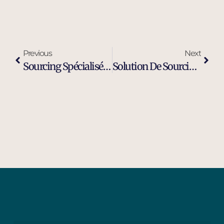
Previous
Next
Sourcing Spécialisé Profil Industriel À Sophia Antipolis
Solution De Sourcing Et Recrutement Externalisé À Sophia Antipolis