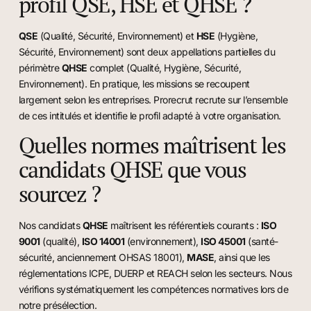
profil QSE, HSE et QHSE ?
QSE
(Qualité, Sécurité, Environnement) et
HSE
(Hygiène,
Sécurité, Environnement) sont deux appellations partielles du
périmètre
QHSE
complet (Qualité, Hygiène, Sécurité,
Environnement). En pratique, les missions se recoupent
largement selon les entreprises. Prorecrut recrute sur l’ensemble
de ces intitulés et identifie le profil adapté à votre organisation.
Quelles normes maîtrisent les
candidats QHSE que vous
sourcez ?
Nos candidats
QHSE
maîtrisent les référentiels courants :
ISO
9001
(qualité),
ISO 14001
(environnement),
ISO 45001
(santé-
sécurité, anciennement OHSAS 18001),
MASE
, ainsi que les
réglementations ICPE, DUERP et REACH selon les secteurs. Nous
vérifions systématiquement les compétences normatives lors de
notre présélection.