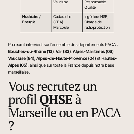
Vaucluse
Responsable
Qualité
Nucléaire /
Cadarache
Ingénieur HSE,
Énergie
(CEA),
Chargé de
Marcoule
radioprotection
Prorecrut intervient sur l’ensemble des départements PACA :
Bouches-du-Rhône (13)
,
Var (83)
,
Alpes-Maritimes (06)
,
Vaucluse (84)
,
Alpes-de-Haute-Provence (04)
et
Hautes-
Alpes (05)
, ainsi que sur toute la France depuis notre base
marseillaise.
Vous recrutez un
profil
QHSE
à
Marseille ou en PACA
?