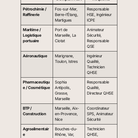
Pétrochimie /
Fos-sur-Mer,
Responsable
Raffinerie
Berre-l’Étang,
HSE, Ingénieur
Martigues
ICPE
Maritime /
Port de
Animateur
Logistique
Marseille, La
Sécurité,
portuaire
Ciotat
Responsable
QSE
Aéronautique
Marignane,
Ingénieur
Toulon, Istres
Qualité,
Technicien
QHSE
Pharmaceutiqu
Sophia
Responsable
e / Cosmétique
Antipolis,
Qualité,
Grasse,
Directeur QHSE
Marseille
BTP /
Marseille, Aix-
Coordinateur
Construction
en-Provence,
SPS, Animateur
Nice
Sécurité
Agroalimentair
Bouches-du-
Technicien
e
Rhône, Var,
QHSE,