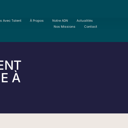
ts Avec Talent
À Propos
Notre ADN
Actualités
Nos Missions
Contact
ENT
IE À