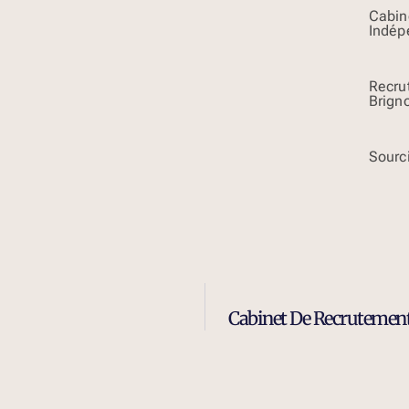
Cabin
Indép
Recru
Brign
Sourci
Cabinet De Recrutement