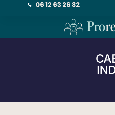
06 12 63 26 82
CA
IND