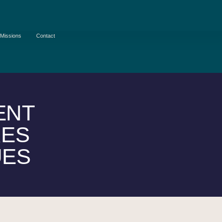
Missions
Contact
ENT
RES
UES