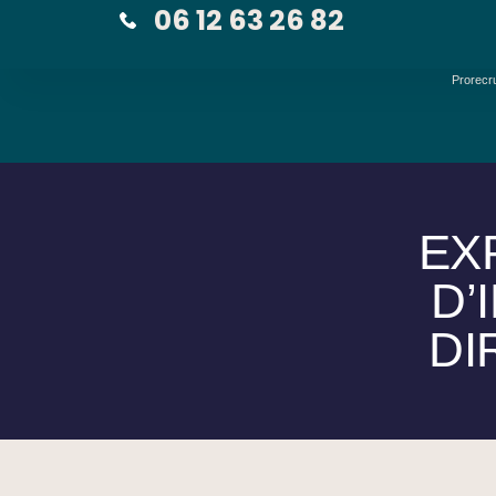
06 12 63 26 82
Prorecr
EX
D’
DI