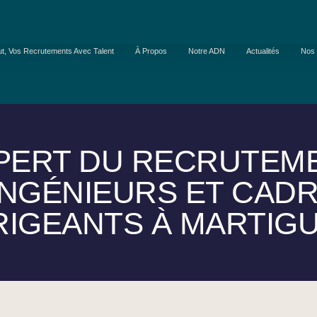
ut, Vos Recrutements Avec Talent
À Propos
Notre ADN
Actualités
Nos 
PERT DU RECRUTEM
INGÉNIEURS ET CAD
RIGEANTS À MARTIG