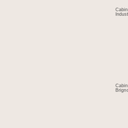
Cabin
Indust
Cabin
Brign