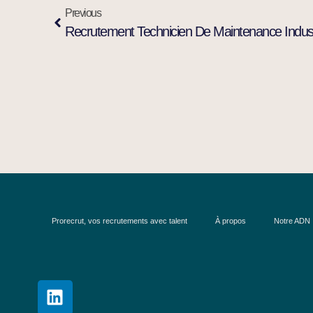
Previous
Recrutement Technicien De Maintenance Industr
Prorecrut, vos recrutements avec talent
À propos
Notre ADN