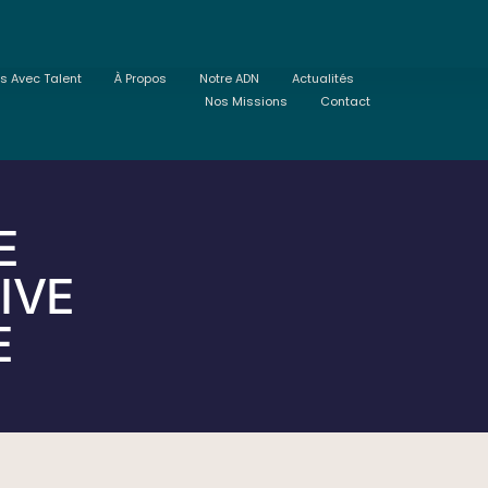
ts Avec Talent
À Propos
Notre ADN
Actualités
Nos Missions
Contact
E
IVE
E