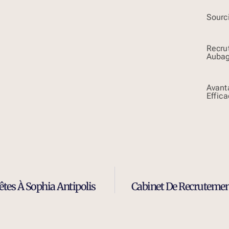
Sourci
Recru
Auba
Avant
Effica
tes À Sophia Antipolis
Cabinet De Recrutement