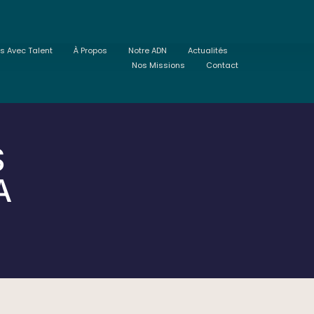
ts Avec Talent
À Propos
Notre ADN
Actualités
Nos Missions
Contact
S
A