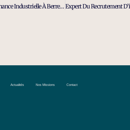
Cabinet De Recrutement Ingénieur Maintenance Industrielle À Berre-L-Etang
Actualités
Nos Missions
Contact