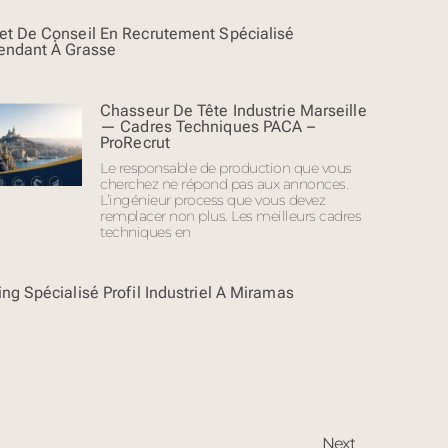
et De Conseil En Recrutement Spécialisé
endant À Grasse
Chasseur De Tête Industrie Marseille
— Cadres Techniques PACA –
ProRecrut
Le responsable de production que vous
cherchez ne répond pas aux annonces.
L’ingénieur process que vous devez
remplacer non plus. Les meilleurs cadres
techniques en
ng Spécialisé Profil Industriel À Miramas
Next