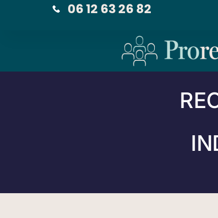
06 12 63 26 82
RE
IN