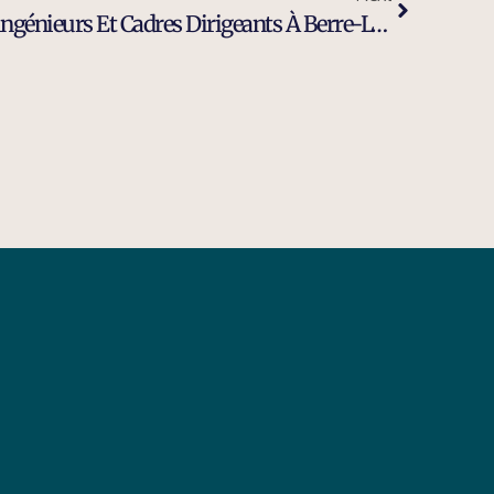
Expert Du Recrutement D’ingénieurs Et Cadres Dirigeants À Berre-L-Etang