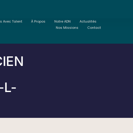
ts Avec Talent
À Propos
Notre ADN
Actualités
Nos Missions
Contact
IEN
-L-