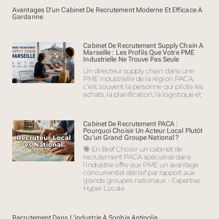
Avantages D’un Cabinet De Recrutement Moderne Et Efficace À
Gardanne
Cabinet De Recrutement Supply Chain À
Marseille : Les Profils Que Votre PME
Industrielle Ne Trouve Pas Seule
Un directeur supply chain dans une
PME industrielle de la région PACA,
c’est souvent la personne qui pilote les
achats, la planification, la logistique et
Cabinet De Recrutement PACA :
Pourquoi Choisir Un Acteur Local Plutôt
Qu’un Grand Groupe National ?
🎯 En Bref Choisir un cabinet de
recrutement PACA spécialisé dans
l’industrie offre aux PME un avantage
concurrentiel décisif par rapport aux
grands groupes nationaux. • Expertise
Hyper-Locale
Recrutement Dans L’industrie À Sophia Antipolis