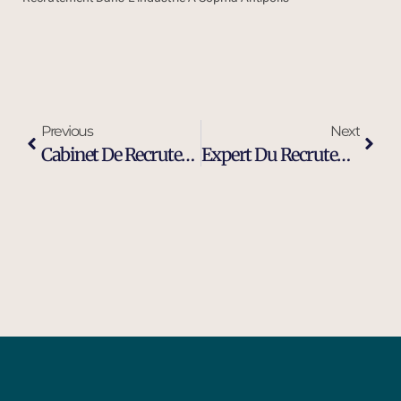
Previous
Next
Cabinet De Recrutement Ingénieur Maintenance Industrielle À Draguignan
Expert Du Recrutement D’ingénieurs Et Cadres Dirigeants À Draguignan