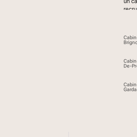
Cabin
Brign
Cabin
De-Pr
Cabin
Gard