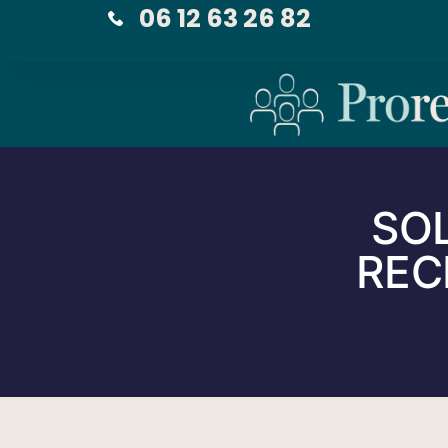
06 12 63 26 82
SO
REC