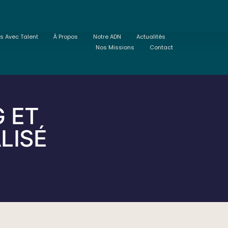
ts Avec Talent
À Propos
Notre ADN
Actualités
Nos Missions
Contact
 ET
LISÉ