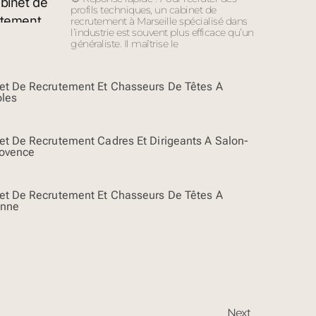
profils techniques, un cabinet de
recrutement à Marseille spécialisé dans
l’industrie est souvent plus efficace qu’un
généraliste. Il maîtrise le
et De Recrutement Et Chasseurs De Têtes À
oles
et De Recrutement Cadres Et Dirigeants À Salon-
ovence
et De Recrutement Et Chasseurs De Têtes À
anne
Next