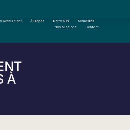
ts Avec Talent
À Propos
Notre ADN
Actualités
Nos Missions
Contact
ENT
S À