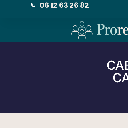
06 12 63 26 82
CA
CA