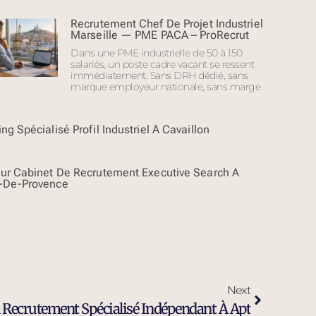
Recrutement Chef De Projet Industriel
Marseille — PME PACA – ProRecrut
Dans une PME industrielle de 50 à 150
salariés, un poste cadre vacant se ressent
immédiatement. Sans DRH dédié, sans
marque employeur nationale, sans marge
ng Spécialisé Profil Industriel À Cavaillon
eur Cabinet De Recrutement Executive Search À
-De-Provence
Next
n Recrutement Spécialisé Indépendant À Apt