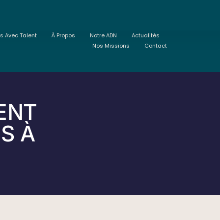
ts Avec Talent
À Propos
Notre ADN
Actualités
Nos Missions
Contact
ENT
S À