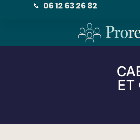
06 12 63 26 82
CA
ET