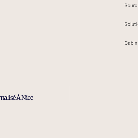
Sourci
Solut
Cabin
nalisé À Nice