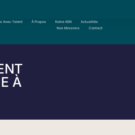
ts Avec Talent
À Propos
Notre ADN
Actualités
Nos Missions
Contact
ENT
IE À