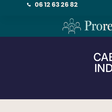
06 12 63 26 82
CA
IND