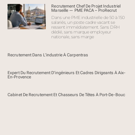
Recrutement Chef De Projet Industriel
Marseille — PME PACA – ProRecrut
Dans une PME industrielle de 50 à 150
salariés, un poste cadre vacant se
ressent immédiatement. Sans DRH
dédié, sans marque employeur
nationale, sans marge
Recrutement Dans L’industrie À Carpentras
Expert Du Recrutement D’ingénieurs Et Cadres Dirigeants À Aix-
En-Provence
Cabinet De Recrutement Et Chasseurs De Têtes À Port-De-Bouc