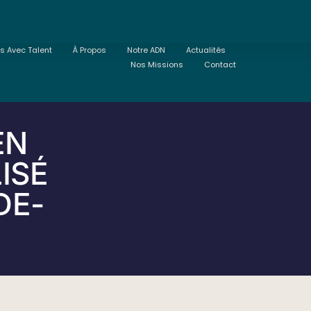
ts Avec Talent
À Propos
Notre ADN
Actualités
Nos Missions
Contact
EN
ISÉ
DE-