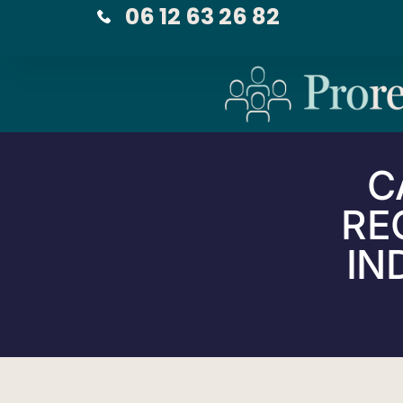
06 12 63 26 82
C
RE
IN