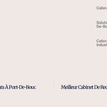
Cabine
Solut
De-B
Cabin
Indust
nts À Port-De-Bouc
Meilleur Cabinet De Re