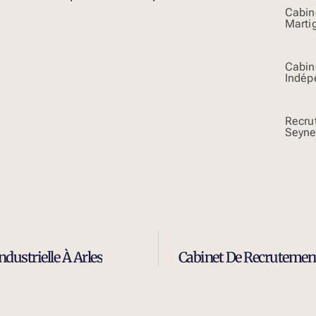
Cabin
Marti
Cabin
Indép
Recru
Seyne
ustrielle À Arles
Cabinet De Recrutement