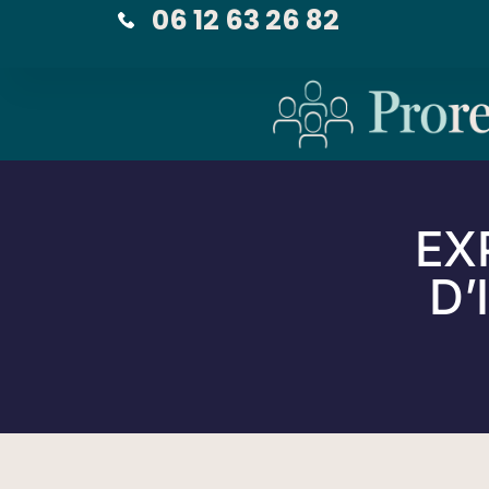
06 12 63 26 82
EX
D’