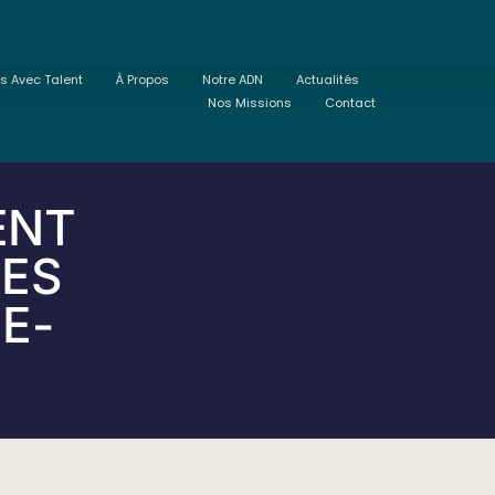
ts Avec Talent
À Propos
Notre ADN
Actualités
Nos Missions
Contact
ENT
RES
E-