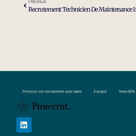
Previous
Prorecrut, vos recrutements avec talent
À propos
Notre ADN