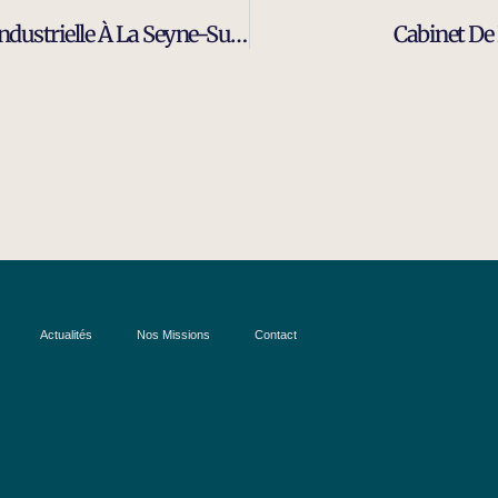
Recrutement Technicien De Maintenance Industrielle À La Seyne-Sur-Mer
Cabinet De
Actualités
Nos Missions
Contact