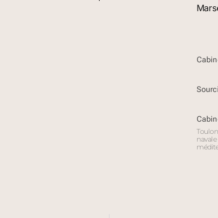
Cabin
Sourci
Cabin
Toulon 
navale 
médite