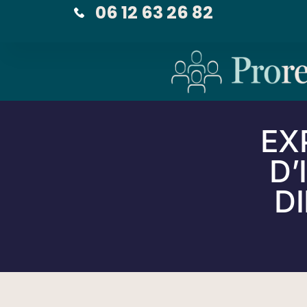
06 12 63 26 82
EX
D’
D