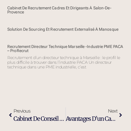
Cabinet De Recrutement Cadres Et Dirigeants À Salon-De-
Provence
Solution De Sourcing Et Recrutement Externalisé À Manosque
Recrutement Directeur Technique Marseille -Industrie PME PACA
– ProRecrut
Recrutement d’un directeur technique à Marseille : le profil le
plus difficile à trouver dans l’industrie PACA Un directeur
technique dans une PME industrielle, c’est
Previous
Next
Cabinet De Conseil En Recrutement Spécialisé Indépendant À Toulon
Avantages D’un Cabinet De Recrutement Moderne Et Efficace À Toulon