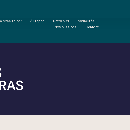
ts Avec Talent
À Propos
Notre ADN
Actualités
Nos Missions
Contact
S
TRAS