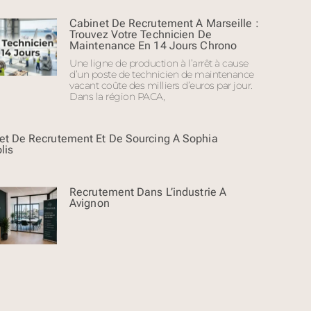
Cabinet De Recrutement À Marseille :
Trouvez Votre Technicien De
Maintenance En 14 Jours Chrono
Une ligne de production à l’arrêt à cause
d’un poste de technicien de maintenance
vacant coûte des milliers d’euros par jour.
Dans la région PACA,
et De Recrutement Et De Sourcing À Sophia
lis
Recrutement Dans L’industrie À
Avignon