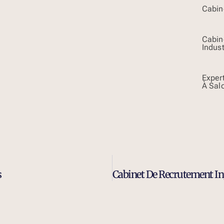
Cabine
Cabin
Indust
Exper
À Sal
s