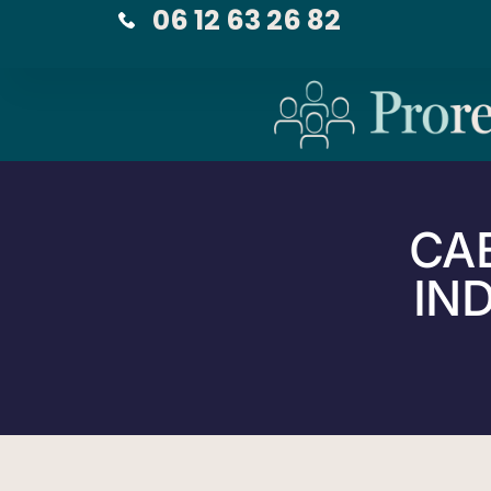
06 12 63 26 82
CA
IND