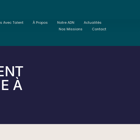
ts Avec Talent
À Propos
Notre ADN
Actualités
Nos Missions
Contact
ENT
IE À