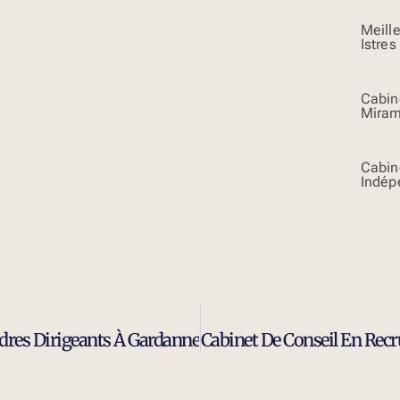
Meill
Istres
Cabin
Mira
Cabin
Indép
dres Dirigeants À Gardanne