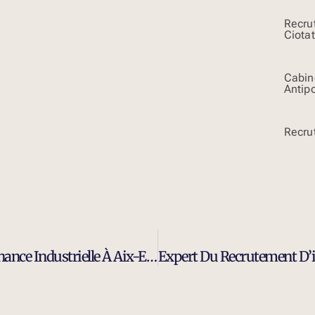
Recru
Ciotat
Cabin
Antipo
Recru
Cabinet De Recrutement Ingénieur Maintenance Industrielle À Aix-En-Provence