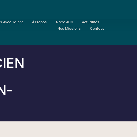
ts Avec Talent
À Propos
Notre ADN
Actualités
Nos Missions
Contact
IEN
N-