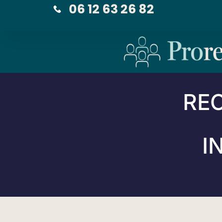
06 12 63 26 82
RE
I