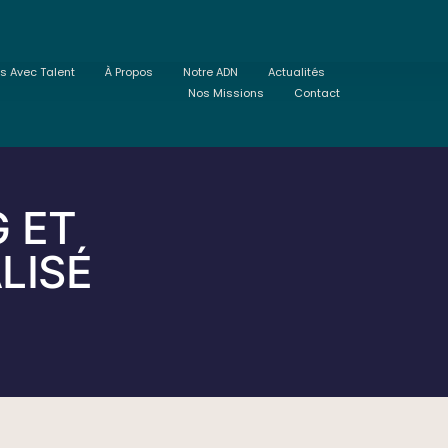
ts Avec Talent
À Propos
Notre ADN
Actualités
Nos Missions
Contact
 ET
LISÉ