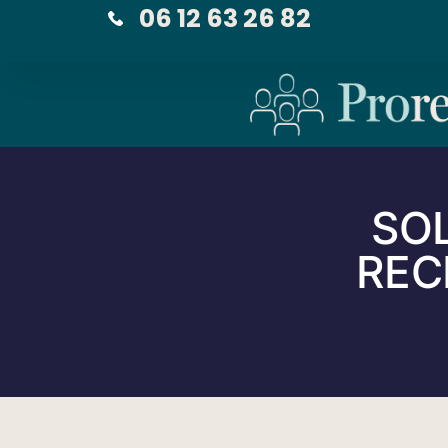
06 12 63 26 82
SO
REC