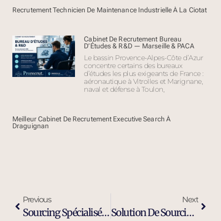
Recrutement Technicien De Maintenance Industrielle À La Ciotat
Cabinet De Recrutement Bureau
D’Études & R&D — Marseille & PACA
Le bassin Provence-Alpes-Côte d’Azur
concentre certains des bureaux
d’études les plus exigeants de France :
aéronautique à Vitrolles et Marignane,
naval et défense à Toulon,
Meilleur Cabinet De Recrutement Executive Search À
Draguignan
Previous
Next
Sourcing Spécialisé Profil Industriel À Brignoles
Solution De Sourcing Et Recrutement Externalisé À Brignoles