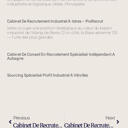
industrielle et logistique ciblée. Principales
Cabinet De Recrutement Industriel À Istres – ProRecrut
Istres occupe une position stratégique au cœur du bassin
industriel de l’étang de Berre. D’un côté, la Base aérienne 125
— l’une des plus grandes
Cabinet De Conseil En Recrutement Spécialisé Indépendant À
Aubagne
Sourcing Spécialisé Profil Industriel À Vitrolles
Previous
Next
Cabinet De Recrutement Et De Sourcing À Cavaillon
Cabinet De Recrutement Et Chasseurs De Têtes À Cavaillon