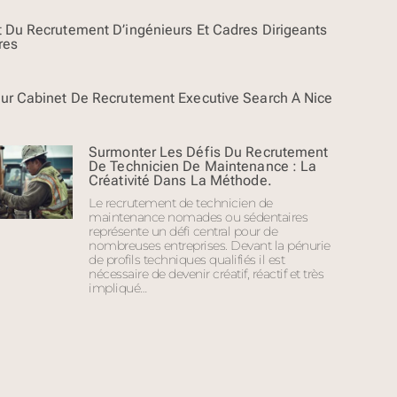
t Du Recrutement D’ingénieurs Et Cadres Dirigeants
res
eur Cabinet De Recrutement Executive Search À Nice
Surmonter Les Défis Du Recrutement
De Technicien De Maintenance : La
Créativité Dans La Méthode.
Le recrutement de technicien de
maintenance nomades ou sédentaires
représente un défi central pour de
nombreuses entreprises. Devant la pénurie
de profils techniques qualifiés il est
nécessaire de devenir créatif, réactif et très
impliqué…