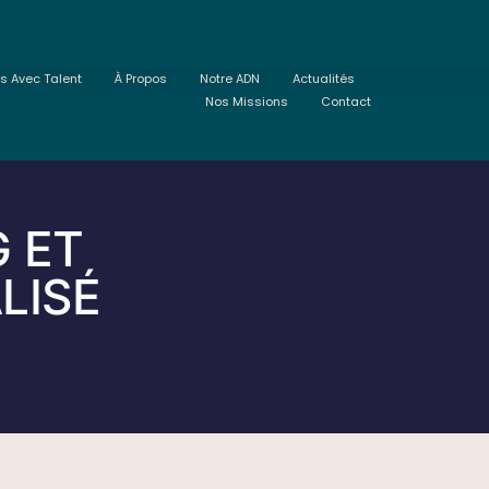
ts Avec Talent
À Propos
Notre ADN
Actualités
Nos Missions
Contact
 ET
LISÉ