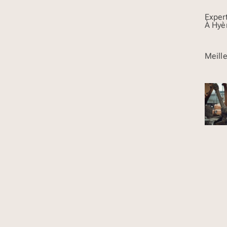
Exper
À Hyè
Meill