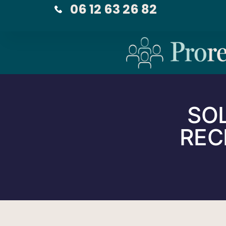
06 12 63 26 82
SO
REC