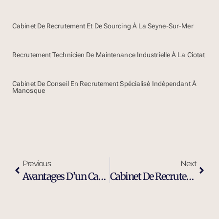
Cabinet De Recrutement Et De Sourcing À La Seyne-Sur-Mer
Recrutement Technicien De Maintenance Industrielle À La Ciotat
Cabinet De Conseil En Recrutement Spécialisé Indépendant À
Manosque
Previous
Next
Avantages D’un Cabinet De Recrutement Moderne Et Efficace À Berre-L-Etang
Cabinet De Recrutement Et De Sourcing À Berre-L-Etang