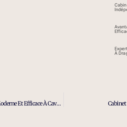
Cabin
Indép
Avant
Effica
Exper
À Dra
Avantages D’un Cabinet De Recrutement Moderne Et Efficace À Cavaillon
Cabinet