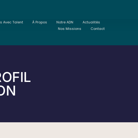
ts Avec Talent
À Propos
Notre ADN
Actualités
Nos Missions
Contact
ROFIL
LON