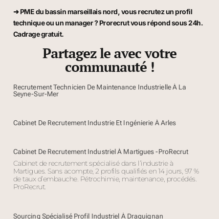
➜ PME du bassin marseillais nord, vous recrutez un profil
technique ou un manager ? Prorecrut vous répond sous 24h.
Cadrage gratuit.
Partagez le avec votre
communauté !
Recrutement Technicien De Maintenance Industrielle À La
Seyne-Sur-Mer
Cabinet De Recrutement Industrie Et Ingénierie À Arles
Cabinet De Recrutement Industriel À Martigues -ProRecrut
Cabinet de recrutement spécialisé dans l’industrie à
Martigues. Sans acompte, 2 profils qualifiés en 14 jours, 97 %
de taux d’embauche. Pétrochimie, maintenance, procédés.
ProRecrut.
Sourcing Spécialisé Profil Industriel À Draguignan