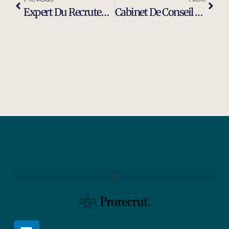
Expert Du Recrutement D’ingénieurs Et Cadres Dirigeants À Orange
Cabinet De Conseil En Recrutement Spécialisé Indépendant À Carpentras