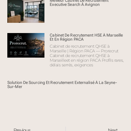
Meilleur Cabinet De Recrutement
Executive Search À Avignon
Cabinet De Recrutement HSE À Marseille
Et En Région PACA
Cabinet de recrutement QHSE à
Marseille | Région PACA — Prorecrut
Cabinet de recrutement QHSE à
Marseilleet en région PACA Profils rares,
délais serrés, exigences
Solution De Sourcing Et Recrutement Externalisé À La Seyne-
Sur-Mer
Previous
Next