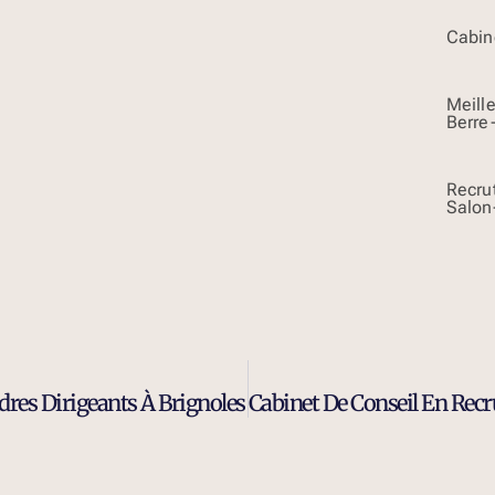
Cabine
Meill
Berre
Recru
Salon
res Dirigeants À Brignoles