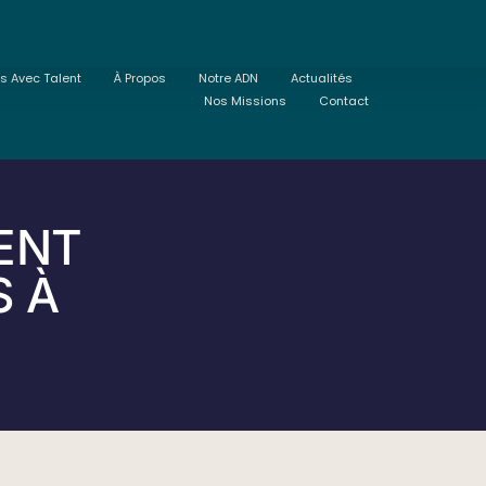
ts Avec Talent
À Propos
Notre ADN
Actualités
Nos Missions
Contact
ENT
S À