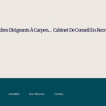
Expert Du Recrutement D’ingénieurs Et Cadres Dirigeants À Carpentras
Actualités
Nos Missions
Contact