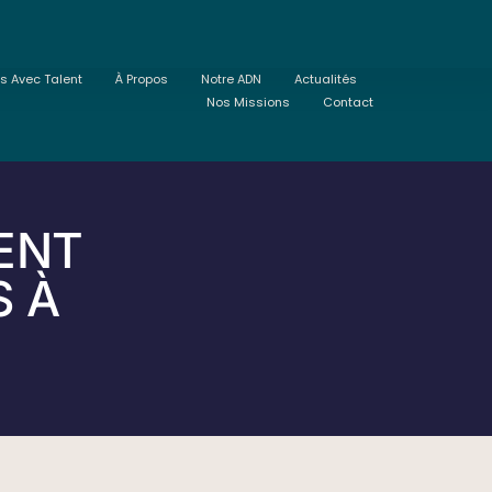
ts Avec Talent
À Propos
Notre ADN
Actualités
Nos Missions
Contact
ENT
S À