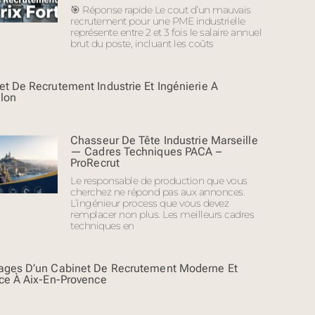
🎯 Réponse rapide Le cout d’un mauvais
recrutement pour une PME industrielle
représente entre 2 et 3 fois le salaire annuel
brut du poste, incluant les coûts
et De Recrutement Industrie Et Ingénierie À
llon
Chasseur De Tête Industrie Marseille
— Cadres Techniques PACA –
ProRecrut
Le responsable de production que vous
cherchez ne répond pas aux annonces.
L’ingénieur process que vous devez
remplacer non plus. Les meilleurs cadres
techniques en
ages D’un Cabinet De Recrutement Moderne Et
ace À Aix-En-Provence