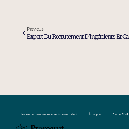
Previous
Prorecrut, vos recrutements avec talent
À propos
Notre ADN