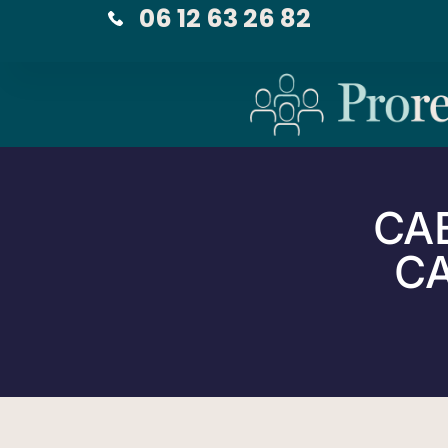
06 12 63 26 82
CA
CA