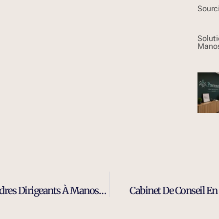
Sourci
Solut
Mano
Expert Du Recrutement D’ingénieurs Et Cadres Dirigeants À Manosque
Cabinet De Conseil En