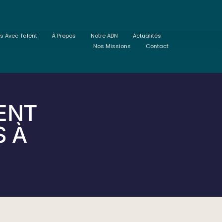
ts Avec Talent
À Propos
Notre ADN
Actualités
Nos Missions
Contact
ENT
S À