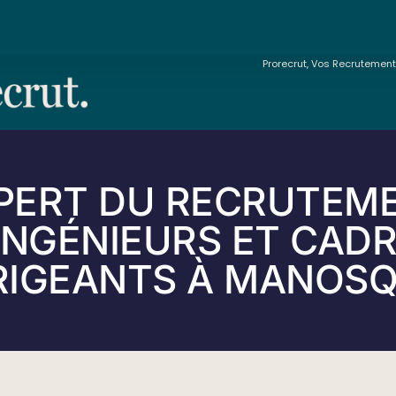
Prorecrut, Vos Recrutemen
PERT DU RECRUTEM
INGÉNIEURS ET CAD
RIGEANTS À MANOS