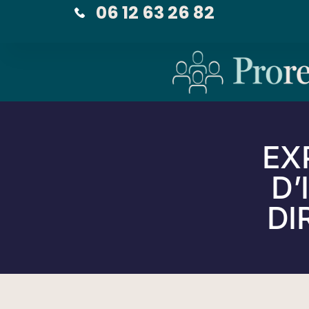
06 12 63 26 82
EX
D’
DI