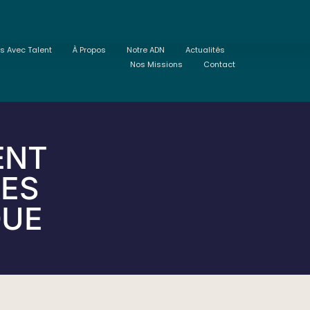
ts Avec Talent
À Propos
Notre ADN
Actualités
Nos Missions
Contact
ENT
RES
QUE