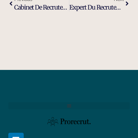
Cabinet De Recrutement Ingénieur Maintenance Industrielle À Manosque
Expert Du Recrutement D’ingénieurs Et Cadres Dirigeants À Manosque