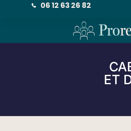
06 12 63 26 82
CA
ET 