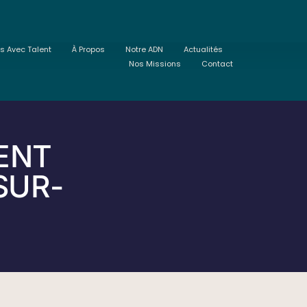
ts Avec Talent
À Propos
Notre ADN
Actualités
Nos Missions
Contact
ENT
SUR-