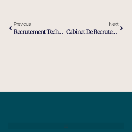
Previous
Next
Recrutement Technicien De Maintenance Industrielle À Sophia Antipolis
Cabinet De Recrutement Cadres Et Dirigeants À Grasse