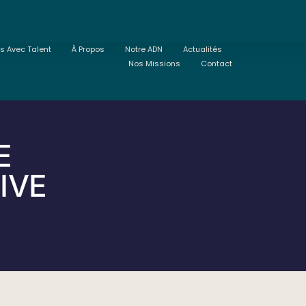
ts Avec Talent
À Propos
Notre ADN
Actualités
Nos Missions
Contact
E
IVE