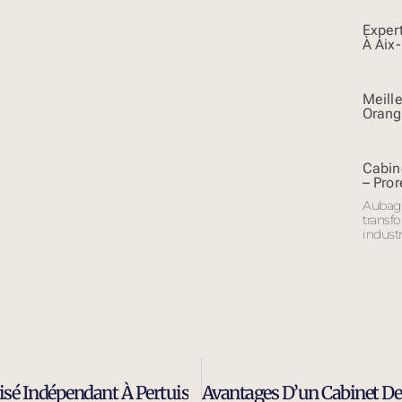
Exper
À Aix
Meill
Orang
Cabin
– Pror
Aubagn
transfo
industr
isé Indépendant À Pertuis