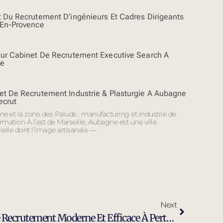
t Du Recrutement D’ingénieurs Et Cadres Dirigeants
-En-Provence
eur Cabinet De Recrutement Executive Search À
e
et De Recrutement Industrie & Plasturgie À Aubagne
ecrut
e et la zone des Paluds : manufacturing et industrie de
rmation À l’est de Marseille, Aubagne est une ville
ielle dont l’image artisanale —
Next
Avantages D’un Cabinet De Recrutement Moderne Et Efficace À Pertuis