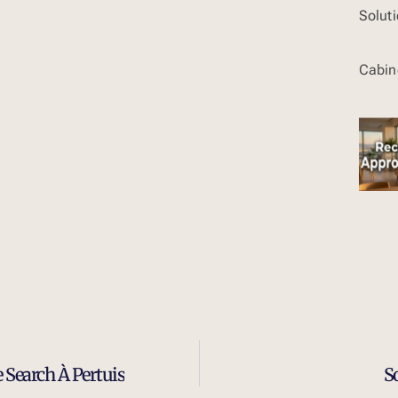
Solut
Cabin
 Search À Pertuis
So