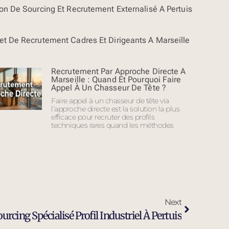
ion De Sourcing Et Recrutement Externalisé À Pertuis
et De Recrutement Cadres Et Dirigeants À Marseille
Recrutement Par Approche Directe À
Marseille : Quand Et Pourquoi Faire
Appel À Un Chasseur De Tête ?
Faire appel à un chasseur de tête via
l’approche directe est la solution la plus
efficace pour recruter des profils
techniques rares quand les méthodes
Next
urcing Spécialisé Profil Industriel À Pertuis