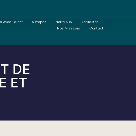
ts Avec Talent
À Propos
Notre ADN
Actualités
Nos Missions
Contact
T DE
E ET