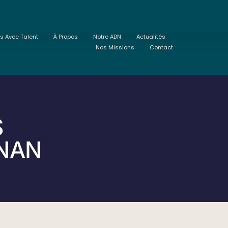
ts Avec Talent
À Propos
Notre ADN
Actualités
Nos Missions
Contact
S
GNAN