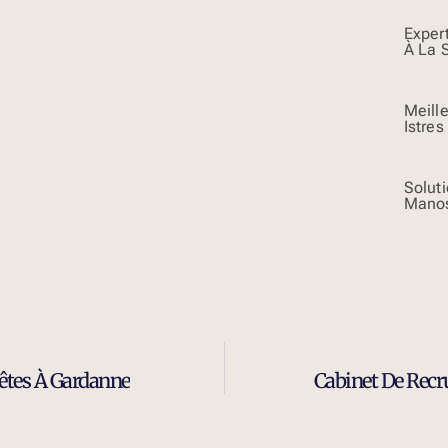
Exper
À La 
Meill
Istres
Solut
Mano
êtes À Gardanne
Cabinet De Recr