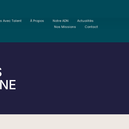
ts Avec Talent
À Propos
Notre ADN
Actualités
Nos Missions
Contact
S
NNE