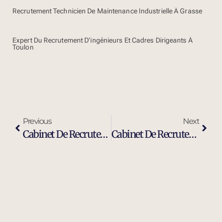
Recrutement Technicien De Maintenance Industrielle À Grasse
Expert Du Recrutement D’ingénieurs Et Cadres Dirigeants À
Toulon
Previous
Next
Cabinet De Recrutement Et Chasseurs De Têtes À La Seyne-Sur-Mer
Cabinet De Recrutement Industrie Et Ingénierie À La Seyne-Sur-Mer