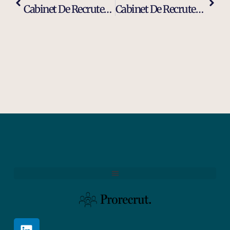
Cabinet De Recrutement Et De Sourcing À Berre-L-Etang
Cabinet De Recrutement Et Chasseurs De Têtes À Berre-L-Etang