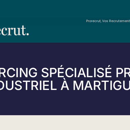
Prorecrut, Vos Recrutemen
CING SPÉCIALISÉ P
DUSTRIEL À MARTIG