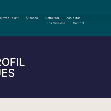
ts Avec Talent
À Propos
Notre ADN
Actualités
Nos Missions
Contact
ROFIL
UES