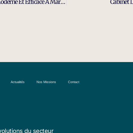
Avantages D’un Cabinet De Recrutement Moderne Et Efficace À Martigues
Cabinet 
Actualités
Nos Missions
Contact
volutions du secteur