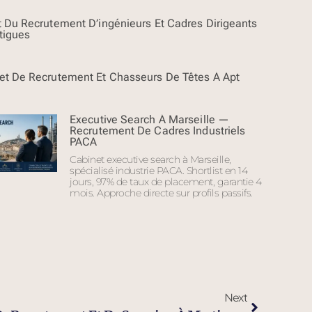
t Du Recrutement D’ingénieurs Et Cadres Dirigeants
tigues
et De Recrutement Et Chasseurs De Têtes À Apt
Executive Search À Marseille —
Recrutement De Cadres Industriels
PACA
Cabinet executive search à Marseille,
spécialisé industrie PACA. Shortlist en 14
jours, 97% de taux de placement, garantie 4
mois. Approche directe sur profils passifs.
Next