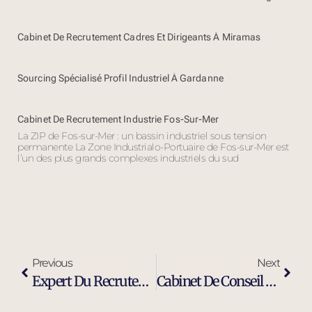
Cabinet De Recrutement Cadres Et Dirigeants À Miramas
Sourcing Spécialisé Profil Industriel À Gardanne
Cabinet De Recrutement Industrie Fos-Sur-Mer
La ZIP de Fos-sur-Mer : un bassin industriel sous tension
permanente La Zone Industrialo-Portuaire de Fos-sur-Mer est
l’un des plus grands complexes industriels du sud
Previous
Next
Expert Du Recrutement D’ingénieurs Et Cadres Dirigeants À Salon-De-Provence
Cabinet De Conseil En Recrutement Spécialisé Indépendant À Fos-Sur-Mer