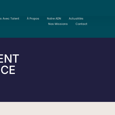
ts Avec Talent
À Propos
Notre ADN
Actualités
Nos Missions
Contact
ENT
NCE
P